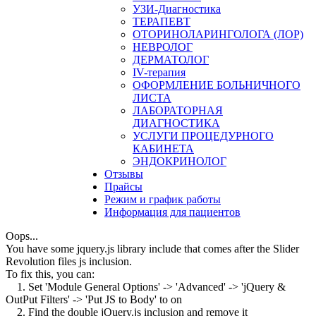
УЗИ-Диагностика
ТЕРАПЕВТ
ОТОРИНОЛАРИНГОЛОГА (ЛОР)
НЕВРОЛОГ
ДЕРМАТОЛОГ
IV-терапия
ОФОРМЛЕНИЕ БОЛЬНИЧНОГО
ЛИСТА
ЛАБОРАТОРНАЯ
ДИАГНОСТИКА
УСЛУГИ ПРОЦЕДУРНОГО
КАБИНЕТА
ЭНДОКРИНОЛОГ
Отзывы
Прайсы
Режим и график работы
Информация для пациентов
Oops...
You have some jquery.js library include that comes after the Slider
Revolution files js inclusion.
To fix this, you can:
1. Set 'Module General Options' -> 'Advanced' -> 'jQuery &
OutPut Filters' -> 'Put JS to Body' to on
2. Find the double jQuery.js inclusion and remove it