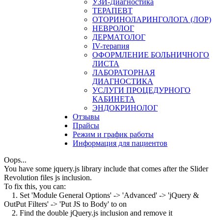
УЗИ-Диагностика
ТЕРАПЕВТ
ОТОРИНОЛАРИНГОЛОГА (ЛОР)
НЕВРОЛОГ
ДЕРМАТОЛОГ
IV-терапия
ОФОРМЛЕНИЕ БОЛЬНИЧНОГО
ЛИСТА
ЛАБОРАТОРНАЯ
ДИАГНОСТИКА
УСЛУГИ ПРОЦЕДУРНОГО
КАБИНЕТА
ЭНДОКРИНОЛОГ
Отзывы
Прайсы
Режим и график работы
Информация для пациентов
Oops...
You have some jquery.js library include that comes after the Slider
Revolution files js inclusion.
To fix this, you can:
1. Set 'Module General Options' -> 'Advanced' -> 'jQuery &
OutPut Filters' -> 'Put JS to Body' to on
2. Find the double jQuery.js inclusion and remove it