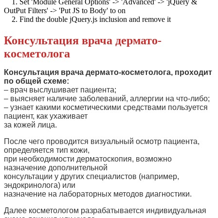
1. Set 'Module General Options' -> 'Advanced' -> 'jQuery &
OutPut Filters' -> 'Put JS to Body' to on
2. Find the double jQuery.js inclusion and remove it
Консультация врача дермато-
косметолога
Консультация врача дермато-косметолога, проходит
по общей схеме:
– врач выслушивает пациента;
– выясняет наличие заболеваний, аллергии на что-либо;
– узнает какими косметическими средствами пользуется
пациент, как ухаживает
за кожей лица.
После чего проводится визуальный осмотр пациента,
определяется тип кожи,
при необходимости дерматоскопия, возможно
назначение дополнительной
консультации у других специалистов (например,
эндокринолога) или
назначение на лабораторных методов диагностики.
Далее косметологом разрабатывается индивидуальная