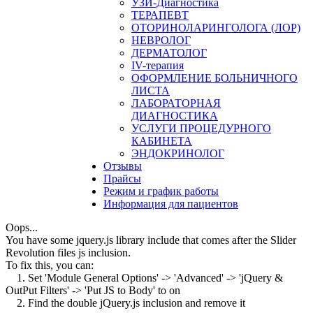
УЗИ-Диагностика
ТЕРАПЕВТ
ОТОРИНОЛАРИНГОЛОГА (ЛОР)
НЕВРОЛОГ
ДЕРМАТОЛОГ
IV-терапия
ОФОРМЛЕНИЕ БОЛЬНИЧНОГО
ЛИСТА
ЛАБОРАТОРНАЯ
ДИАГНОСТИКА
УСЛУГИ ПРОЦЕДУРНОГО
КАБИНЕТА
ЭНДОКРИНОЛОГ
Отзывы
Прайсы
Режим и график работы
Информация для пациентов
Oops...
You have some jquery.js library include that comes after the Slider
Revolution files js inclusion.
To fix this, you can:
1. Set 'Module General Options' -> 'Advanced' -> 'jQuery &
OutPut Filters' -> 'Put JS to Body' to on
2. Find the double jQuery.js inclusion and remove it